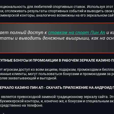
кциональность для любителей спортивных ставок. Используя этот
авки, отслеживать результаты спортивных событий и выводить свои
кмекерской конторы, аналогично возможны на его зеркальном сай
ивает полный доступ к
ставкам на спорт Пин Ап
и к
таты и выводить денежные выигрыши, как на осн
УПНЫЕ БОНУСЫ И ПРОМОАКЦИИ В РАБОЧЕМ ЗЕРКАЛЕ КАЗИНО 
ет игрокам доступ ко всем акциям, подаркам, промокодам и беспл
оянные клиенты, могут пользоваться бонусами и промокодами за р
более захватывающей и выгодной.
ЕРКАЛО КАЗИНО ПИН АП - СКАЧАТЬ ПРИЛОЖЕНИЕ НА АНДРОИД 
d является превосходной заменой традиционному зеркалу сайта. Э
и букмекерской конторы, и, конечно же, к бонусам и специальным
средственно на телефоне.