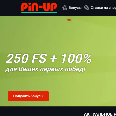
Бонусы
Ставки на спо
250 FS + 100%
для Ваших первых побед!
Получить бонусы
АКТУАЛЬНОЕ Р