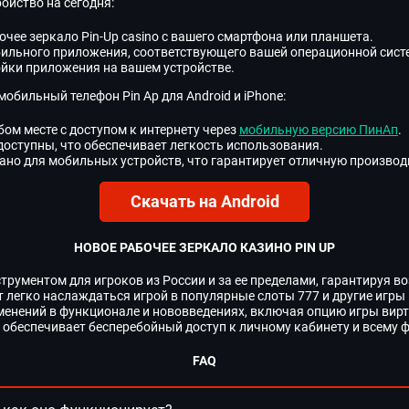
ойство на сегодня:
чее зеркало Pin-Up casino с вашего смартфона или планшета.
ильного приложения, соответствующего вашей операционной систем
ойки приложения на вашем устройстве.
ильный телефон Pin Ap для Android и iPhone:
ом месте с доступом к интернету через
мобильную версию ПинАп
.
доступны, что обеспечивает легкость использования.
но для мобильных устройств, что гарантирует отличную производи
Скачать на Android
НОВОЕ РАБОЧЕЕ ЗЕРКАЛО КАЗИНО PIN UP
рументом для игроков из России и за ее пределами, гарантируя в
т легко наслаждаться игрой в популярные слоты 777 и другие игры 
менений в функционале и нововведениях, включая опцию игры вир
Ap обеспечивает бесперебойный доступ к личному кабинету и всему
FAQ