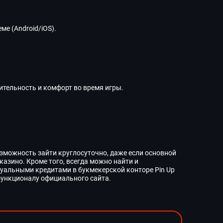
е (Android/iOS).
тельность и комфорт во время игры.
озможность зайти круглосуточно, даже если основной
казино. Кроме того, всегда можно найти и
туальными кредитами в букмекерской конторе Pin Up
 функционалу официального сайта.