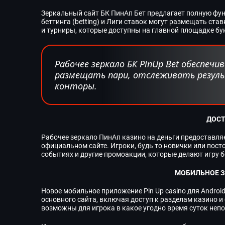
Зеркальный сайт БК ПинАп Бет предлагает полную фун
беттинга (betting) и Лиги ставок могут размещать ст
и турниры, которые доступны на главной площадке бу
Рабочее зеркало БК PinUp Bet обеспеч
размещать пари, отслеживать резуль
конторы.
ДОСТ
Рабочее зеркало ПинАп казино на деньги предоставля
официальном сайте. Игроки, будь то новички или пост
событиях и другие промоакции, которые делают игру 
МОБИЛЬНОЕ З
Новое мобильное приложение Pin Up casino для Androi
основного сайта, включая доступ к разделам казино 
возможны для игрока в какое угодно время суток непо